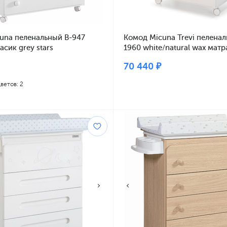
una пеленальный B-947
Комод Micuna Trevi пеленал
асик grey stars
1960 white/natural wax матр
dots
70 440 ₽
ветов: 2