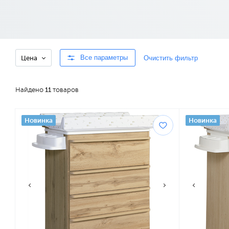
Все параметры
Очистить фильтр
Цена
Найдено
11
товаров
Новинка
Новинка