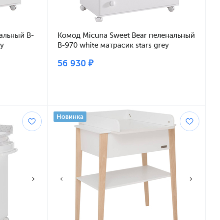
альный B-
Комод Micuna Sweet Bear пеленальный
ey
B-970 white матрасик stars grey
56 930 ₽
Новинка