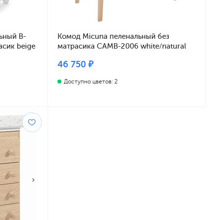
ьный B-
Комод Miсuna пеленальный без
асик beige
матрасика CAMB-2006 white/natural
wax
46 750 ₽
Доступно цветов: 2