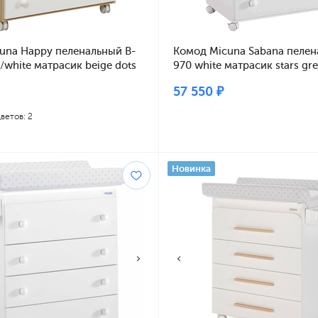
una Happy пеленальный B-
Комод Micuna Sabana пелен
white матрасик beige dots
970 white матрасик stars gr
57 550 ₽
ветов: 2
Новинка