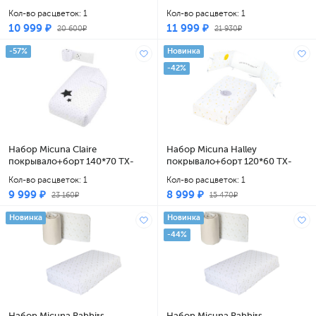
1650 beige
1650
Кол-во расцветок: 1
Кол-во расцветок: 1
10 999 ₽
11 999 ₽
20 600₽
21 930₽
-57%
Новинка
-42%
Набор Micuna Claire
Набор Micuna Halley
покрывало+борт 140*70 TX-
покрывало+борт 120*60 TX-
1732
1650
Кол-во расцветок: 1
Кол-во расцветок: 1
9 999 ₽
8 999 ₽
23 160₽
15 470₽
Новинка
Новинка
-44%
Набор Micuna Rabbits
Набор Micuna Rabbits