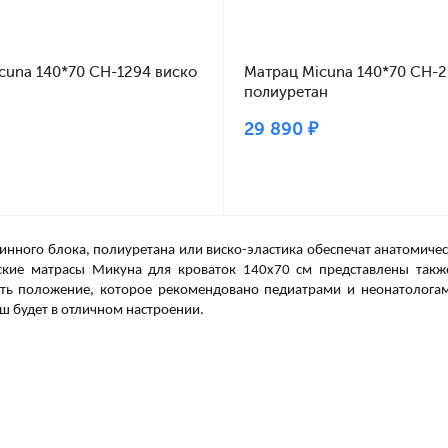
cuna 140*70 CH-1294 виско
Матрац Micuna 140*70 CH-
полиуретан
29 890 ₽
жинного блока, полиуретана или виско-эластика обеспечат анатомич
тские матрасы Микуна для кроваток 140х70 см представлены такж
ь положение, которое рекомендовано педиатрами и неонатологам
 будет в отличном настроении.