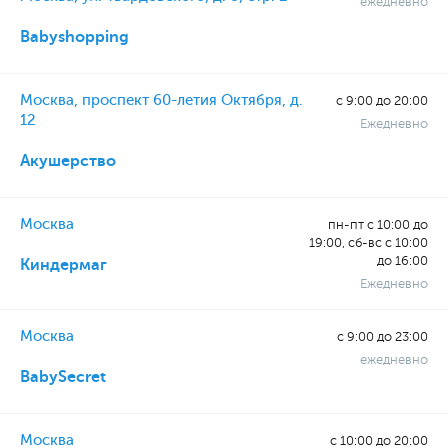
Ежедневно
Babyshopping
Москва, проспект 60-летия Октября, д.
с 9:00 до 20:00
12
Ежедневно
Акушерство
Москва
пн-пт с 10:00 до
19:00, сб-вс с 10:00
до 16:00
Киндермаг
Ежедневно
Москва
с 9:00 до 23:00
ежедневно
BabySecret
Москва
с 10:00 до 20:00