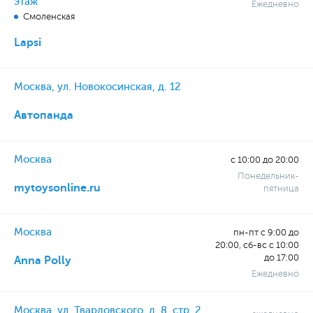
этаж
Ежедневно
Смоленская
Lapsi
Москва, ул. Новокосинская, д. 12
Автопанда
Москва
с 10:00 до 20:00
Понедельник-
mytoysonline.ru
пятница
Москва
пн-пт с 9:00 до
20:00, сб-вс с 10:00
до 17:00
Anna Polly
Ежедневно
Москва, ул. Твардовского, д. 8, стр. 2