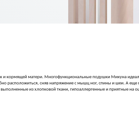
ак и кормящей матери. Многофункциональные подушки Микуна идеаль
но расположиться, сняв напряжение с мышц ног, спины и шеи. А еще
выполненные из хлопковой ткани, гипоаллергенные и приятные на о