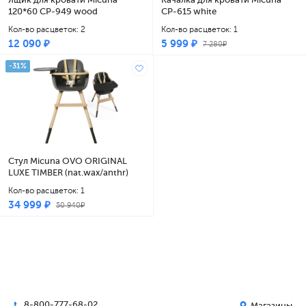
120*60 CP-949 wood
CP-615 white
Кол-во расцветок: 2
Кол-во расцветок: 1
12 090 ₽
5 999 ₽
7 280₽
-31%
Стул Micuna OVO ORIGINAL
LUXE TIMBER (nat.wax/anthr)
кож.ремни beige + Столешница
Кол-во расцветок: 1
CP-1821 anthr grey
34 999 ₽
50 940₽
8-800-777-68-02
Магазины