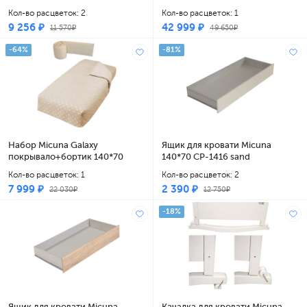
620
Кол-во расцветок: 2
Кол-во расцветок: 1
9 256 ₽
42 999 ₽
11 570₽
49 650₽
-64%
-81%
Набор Micuna Galaxy
Ящик для кровати Micuna
покрывало+бортик 140*70
140*70 CP-1416 sand
ТХ-1732 galaxy beige
Кол-во расцветок: 1
Кол-во расцветок: 2
7 999 ₽
2 390 ₽
22 030₽
12 750₽
-18%
Ящик для кровати Micuna
Качалка для кровати Micuna