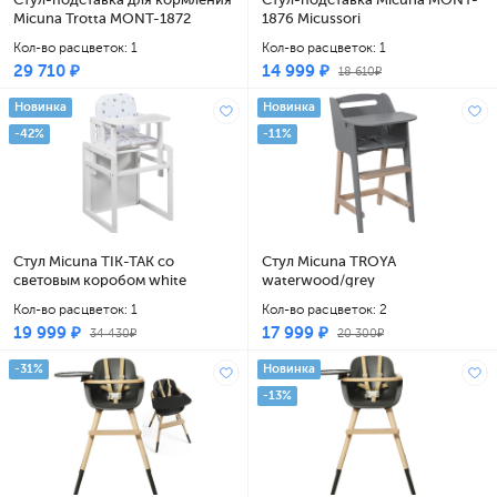
Micuna Trotta MONT-1872
1876 Micussori
Micussori waterwood/white
waterwood/white
Кол-во расцветок: 1
Кол-во расцветок: 1
29 710 ₽
14 999 ₽
18 610₽
Новинка
Новинка
-42%
-11%
Стул Micuna TIK-TAK со
Стул Micuna TROYA
световым коробом white
waterwood/grey
Кол-во расцветок: 1
Кол-во расцветок: 2
19 999 ₽
17 999 ₽
34 430₽
20 300₽
-31%
Новинка
-13%