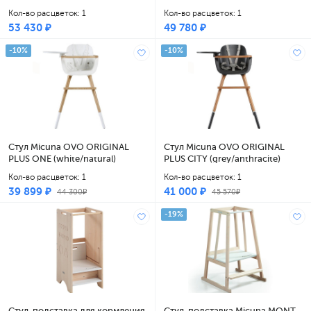
кожаные ремни brown
кожаные ремни beige
Кол-во расцветок: 1
Кол-во расцветок: 1
53 430 ₽
49 780 ₽
-10%
-10%
Стул Micuna OVO ORIGINAL
Стул Micuna OVO ORIGINAL
PLUS ONE (white/natural)
PLUS CITY (grey/anthracite)
полипропиленовые ремни
полипропиленовые ремни grey
Кол-во расцветок: 1
Кол-во расцветок: 1
white
39 899 ₽
41 000 ₽
44 300₽
45 570₽
-19%
Стул-подставка для кормления
Стул-подставка Micuna MONT-