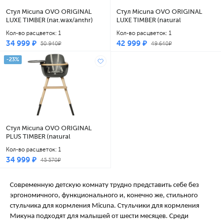
Стул Micuna OVO ORIGINAL
Стул Micuna OVO ORIGINAL
LUXE TIMBER (nat.wax/anthr)
LUXE TIMBER (natural
кож.ремни beige + Столешница
wax/anthracite) кожаные ремни
Кол-во расцветок: 1
Кол-во расцветок: 1
CP-1821 anthr grey
beige
34 999 ₽
42 999 ₽
50 940₽
49 640₽
-23%
Стул Micuna OVO ORIGINAL
PLUS TIMBER (natural
wax/anthracite)
Кол-во расцветок: 1
полипропиленовые ремни grey
34 999 ₽
45 570₽
Современную детскую комнату трудно представить себе без
эргономичного, функционального и, конечно же, стильного
стульчика для кормления Micuna. Стульчики для кормления
Микуна подходят для малышей от шести месяцев. Среди