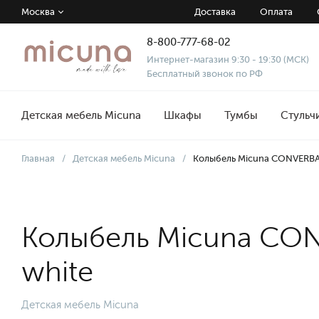
Москва
Доставка
Оплата
8-800-777-68-02
Интернет-магазин 9:30 - 19:30 (МСК)
Бесплатный звонок по РФ
Детская мебель Micuna
Шкафы
Тумбы
Стульч
Главная
/
Детская мебель Micuna
/
Колыбель Micuna CONVERBA
Колыбель Micuna CO
white
Детская мебель Micuna