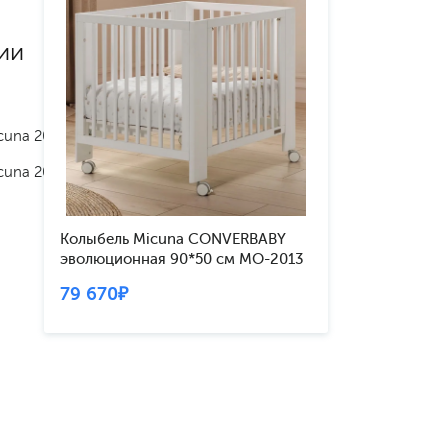
ии
cuna 2024
cuna 2025
Колыбель Micuna CONVERBABY
эволюционная 90*50 см МО-2013
white
79 670₽