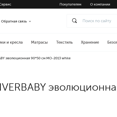
Сервис
Покупателям
О компании
Обратная связь
ики и кресла
Матрасы
Текстиль
Хранение
Безо
BY эволюционная 90*50 см МО-2013 white
NVERBABY эволюционна