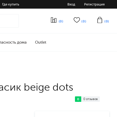
Где купить
Вход
Регистрация
(0)
(0)
(0)
пасность дома
Outlet
сик beige dots
0
0 отзывов