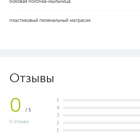
боковая полочка-мыльница
пластиковый пеленальный матрасик
Отзывы
0
5
4
/ 5
3
0 отзыва
2
1