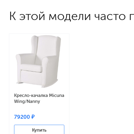
К этой модели часто 
Кресло-качалка Micuna
Wing/Nanny
white/white
искусственная кожа
79200 ₽
Купить