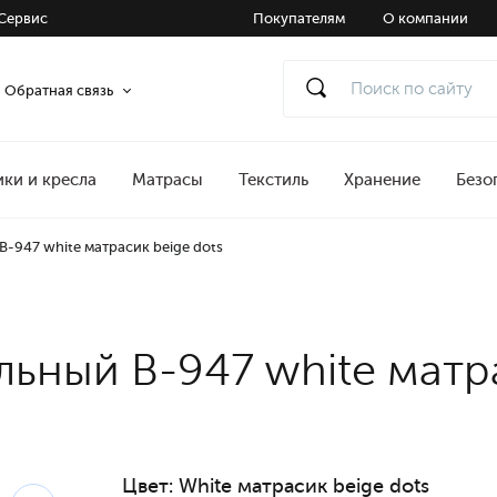
Сервис
Покупателям
О компании
Обратная связь
ики и кресла
Матрасы
Текстиль
Хранение
Безо
-947 white матрасик beige dots
ьный B-947 white матра
Цвет:
White матрасик beige dots