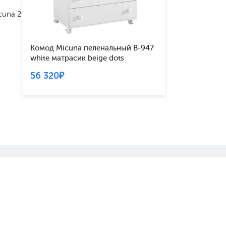
cuna 2024
Комод Micuna пеленальный B-947
white матрасик beige dots
56 320₽