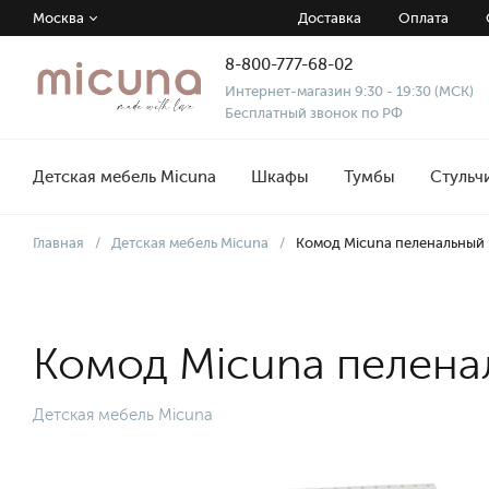
Москва
Доставка
Оплата
8-800-777-68-02
Интернет-магазин 9:30 - 19:30 (МСК)
Бесплатный звонок по РФ
Детская мебель Micuna
Шкафы
Тумбы
Стульч
Главная
/
Детская мебель Micuna
/
Комод Micuna пеленальный B
Комод Micuna пеленал
Детская мебель Micuna