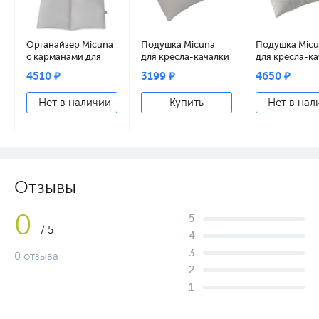
Органайзер Micuna
Подушка Micuna
Подушка Mic
с карманами для
для кресла-качалки
для кресла-к
кресла-качалки
beige
Wing soft grey
4510 ₽
3199 ₽
4650 ₽
Wing grey
искусственная кожа
Нет в наличии
Купить
Нет в нал
Отзывы
0
5
/ 5
4
3
0 отзыва
2
1