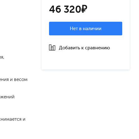
46 320₽
Нет в наличии
Добавить к сравнению
я,
ения и весом
ожений
снимается и