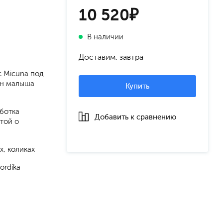
10 520₽
В наличии
Доставим: завтра
с Micuna под
он малыша
Купить
аботка
Добавить к сравнению
той о
х, коликах
ordika