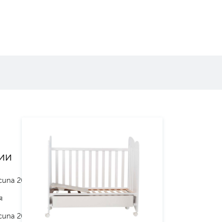
ии
cuna 2024
я
cuna 2025