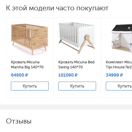
К этой модели часто покупают
Кровать Micuna
Кровать Micuna Bed
Комплект Mic
Martha Big 140*70
Swing 140*70
Tipi House №2
oak
white/natural wax
кровать 140х7
64900 ₽
101090 ₽
34999 ₽
MONT-1874 na
wax + Балдах
Купить
Купить
Купить
ТХ-1906 Claire
Отзывы