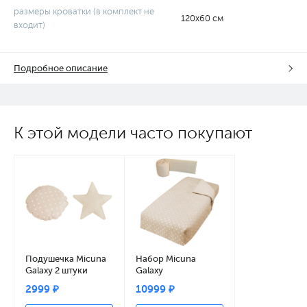
размеры кроватки (в комплект не
120х60 см
входит)
Подробное описание
К этой модели часто покупают
Подушечка Micuna
Набор Micuna
Galaxy 2 штуки
Galaxy
ТХ-1843 beige
покрывало+борт
2999 ₽
10999 ₽
120*60 TX-1650
beige