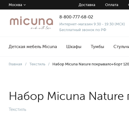
Москва
Доставка
Оплата
8-800-777-68-02
Интернет-магазин 9:30 - 19:30 (МСК)
Бесплатный звонок по РФ
Детская мебель Micuna
Шкафы
Тумбы
Стульч
Главная
/
Текстиль
/
Набор Micuna Nature покрывало+борт 120
Набор Micuna Nature 
Текстиль