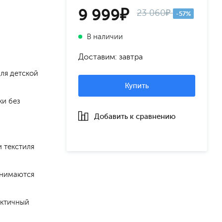
9 999₽
23 060₽
-57%
В наличии
Доставим: завтра
для детской
Купить
ки без
Добавить к сравнению
 текстиля
снимаются
актичный