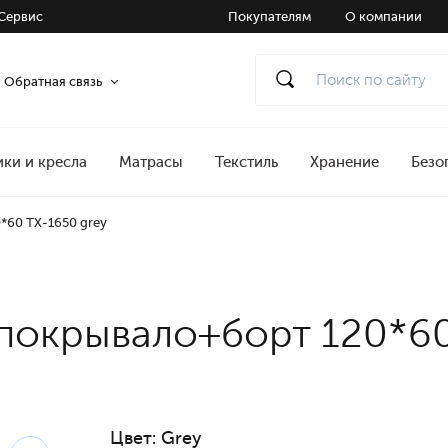
Сервис
Покупателям
О компании
Обратная связь
ики и кресла
Матрасы
Текстиль
Хранение
Безо
*60 TX-1650 grey
покрывало+борт 120*60
Цвет:
Grey