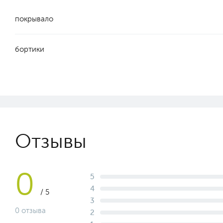
покрывало
бортики
Отзывы
0
5
4
/ 5
3
0 отзыва
2