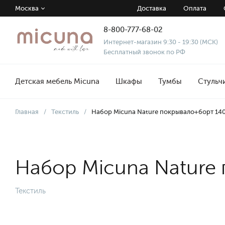
Москва
Доставка
Оплата
8-800-777-68-02
Интернет-магазин 9:30 - 19:30 (МСК)
Бесплатный звонок по РФ
Детская мебель Micuna
Шкафы
Тумбы
Стульч
Главная
/
Текстиль
/
Набор Micuna Nature покрывало+борт 140
Набор Micuna Nature 
Текстиль