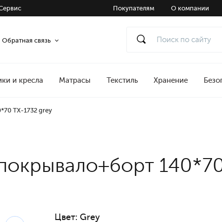
Сервис
Покупателям
О компании
Обратная связь
ики и кресла
Матрасы
Текстиль
Хранение
Безо
*70 TX-1732 grey
покрывало+борт 140*70
Цвет:
Grey