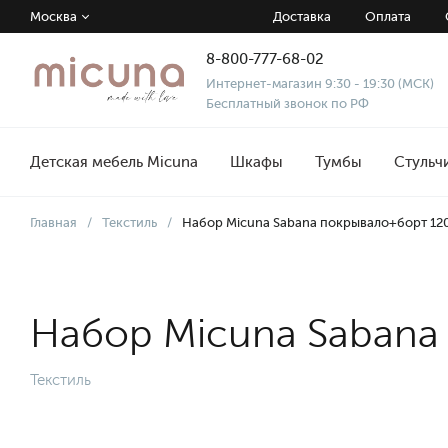
Москва
Доставка
Оплата
8-800-777-68-02
Интернет-магазин 9:30 - 19:30 (МСК)
Бесплатный звонок по РФ
Детская мебель Micuna
Шкафы
Тумбы
Стульч
Главная
/
Текстиль
/
Набор Micuna Sabana покрывало+борт 12
Набор Micuna Sabana
Текстиль