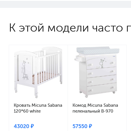
К этой модели часто 
Кровать Micuna Sabana
Комод Micuna Sabana
120*60 white
пеленальный B-970
white матрасик stars
grey
43020 ₽
57550 ₽