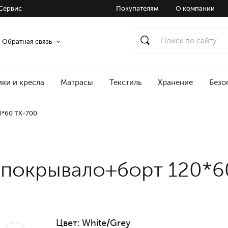
Сервис
Покупателям
О компании
Обратная связь
ики и кресла
Матрасы
Текстиль
Хранение
Безо
0*60 TX-700
 покрывало+борт 120*6
Цвет:
White/Grey