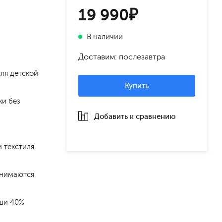
19 990₽
В наличии
Доставим: послезавтра
для детской
Купить
ки без
Добавить к сравнению
 текстиля
снимаются
иши 40%