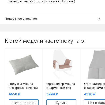
(ткань), эко-кожа (протирать влажной тканью)
Подробное описание
К этой модели часто покупают
Подушка Micuna
Органайзер Micuna
Органайзер M
для кресла-качалки
с карманами для
с карманами 
Wing soft grey
кресла-качалки pink
кресла-качал
4650 ₽
5999 ₽
4510 ₽
tierra
Wing grey
искусственна
Нет в наличии
Купить
Нет в нал