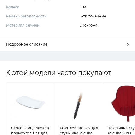
Колеса
Нет
Ремень безопасности
5-ти точечные
Материал ремней
Эко-кожа
Подробное описание
К этой модели часто покупают
Столешница Micuna
Комплект ножек для
Текстиль в сту
прямоугольная для
стульчика Micuna
Micuna OVO L