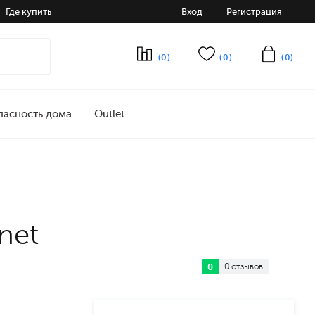
Где купить
Вход
Регистрация
(0)
(0)
(0)
пасность дома
Outlet
net
0
0 отзывов