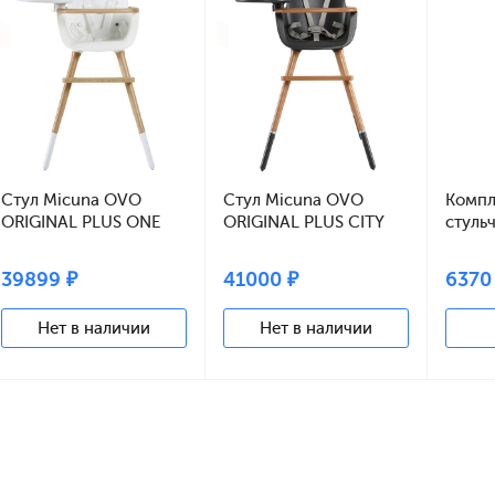
Стул Micuna OVO
Стул Micuna OVO
Компл
ORIGINAL PLUS ONE
ORIGINAL PLUS CITY
стуль
(white/natural)
(grey/anthracite)
СР-176
полипропиленовые
полипропиленовые
Grey
39899 ₽
41000 ₽
6370
ремни white
ремни grey
Нет в наличии
Нет в наличии