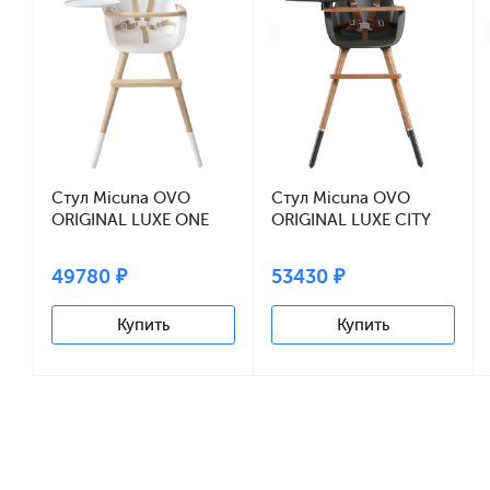
Стул Micuna OVO
Стул Micuna OVO
ORIGINAL LUXE ONE
ORIGINAL LUXE CITY
(white/natural)
(grey/anthracite)
кожаные ремни beige
кожаные ремни brown
49780 ₽
53430 ₽
Купить
Купить