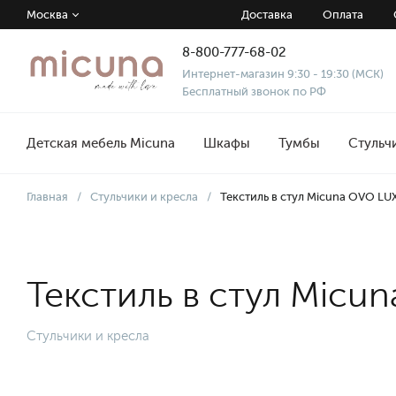
Москва
Доставка
Оплата
8-800-777-68-02
Интернет-магазин 9:30 - 19:30 (МСК)
Бесплатный звонок по РФ
Детская мебель Micuna
Шкафы
Тумбы
Стульч
Главная
/
Стульчики и кресла
/
Текстиль в стул Micuna OVO LUX
Текстиль в стул Micu
Стульчики и кресла