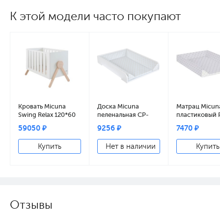
К этой модели часто покупают
Кровать Micuna
Доска Micuna
Матрац Micun
Swing Relax 120*60
пеленальная CP-
пластиковый 
white/natural wax
1199 Plus 2 white
1349 grey star
59050 ₽
9256 ₽
7470 ₽
beige dots
Купить
Нет в наличии
Купить
Отзывы