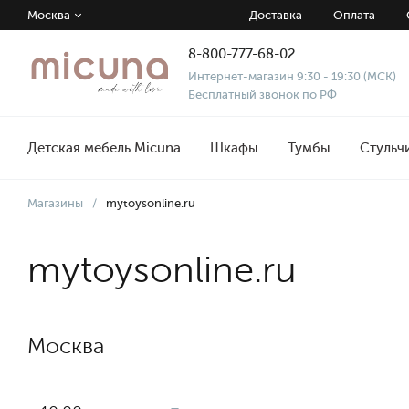
Москва
Доставка
Оплата
8-800-777-68-02
Интернет-магазин 9:30 - 19:30 (МСК)
Бесплатный звонок по РФ
Детская мебель Micuna
Шкафы
Тумбы
Стульч
Магазины
/
mytoysonline.ru
mytoysonline.ru
Москва