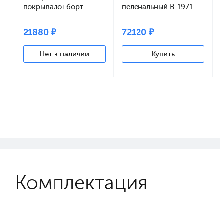
покрывало+борт
пеленальный B-1971
120*60 TX-1650
oak rabbits
21880 ₽
72120 ₽
Нет в наличии
Купить
Комплектация