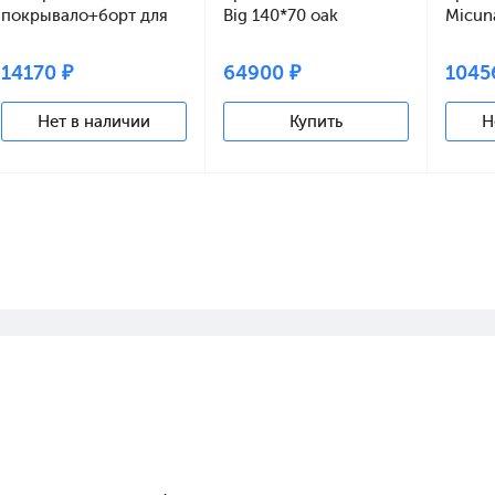
покрывало+борт для
Big 140*70 oak
Micun
колыбели TX-934
140*70
14170 ₽
64900 ₽
1045
Нет в наличии
Купить
Н