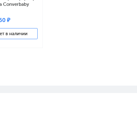
a Converbaby
 natural wax
60 ₽
ет в наличии