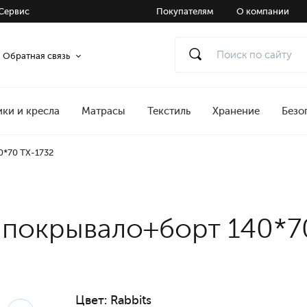
Сервис
Покупателям
О компании
Обратная связь
ики и кресла
Матрасы
Текстиль
Хранение
Безо
0*70 TX-1732
 покрывало+борт 140*7
Цвет:
Rabbits