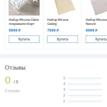
Набор Micuna Claire
Набор Micuna
Набор Micuna
покрывало+борт
Galaxy
Nature
для колыбели TX-
покрывало+борт
покрывало+б
9999 ₽
7999 ₽
9999 ₽
934
для колыбели TX-
для колыбели
934 beige
934 beige
Купить
Купить
Купить
Отзывы
0
5
/ 5
4
3
0 отзыва
2
1