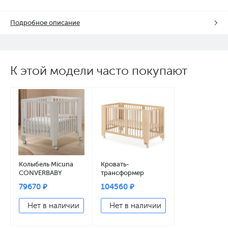
Подробное описание
К этой модели часто покупают
Колыбель Micuna
Кровать-
CONVERBABY
трансформер
эволюционная
Micuna Converbaby
79670 ₽
104560 ₽
90*50 см МО-2013
140*70 natural wax
white
Нет в наличии
Нет в наличии