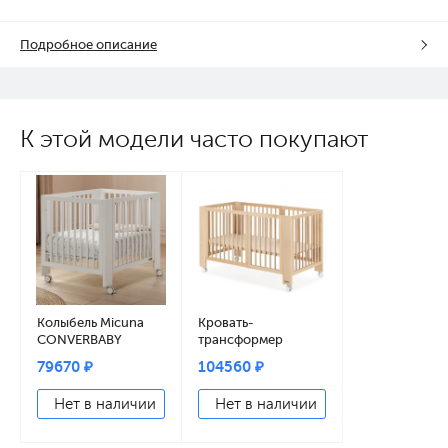
Подробное описание
К этой модели часто покупают
Колыбель Micuna
Кровать-
CONVERBABY
трансформер
эволюционная
Micuna Converbaby
79670 ₽
104560 ₽
90*50 см МО-2013
140*70 natural wax
white
Нет в наличии
Нет в наличии