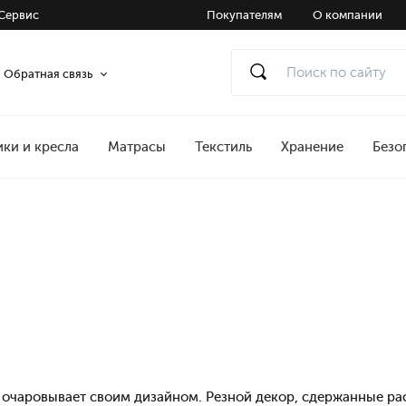
Сервис
Покупателям
О компании
Обратная связь
ики и кресла
Матрасы
Текстиль
Хранение
Безо
я
 очаровывает своим дизайном. Резной декор, сдержанные рас