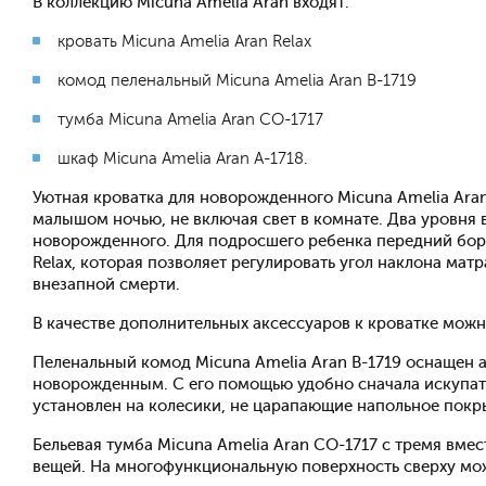
В коллекцию Micuna Amelia Aran входят:
кровать Micuna Amelia Aran Relax
комод пеленальный Micuna Amelia Aran B-1719
тумба Micuna Amelia Aran CO-1717
шкаф Micuna Amelia Aran A-1718.
Уютная кроватка для новорожденного Micuna Amelia Aran
малышом ночью, не включая свет в комнате. Два уровня
новорожденного. Для подросшего ребенка передний бор
Relax, которая позволяет регулировать угол наклона ма
внезапной смерти.
В качестве дополнительных аксессуаров к кроватке можно
Пеленальный комод Micuna Amelia Aran B-1719 оснащен 
новорожденным. С его помощью удобно сначала искупать
установлен на колесики, не царапающие напольное покр
Бельевая тумба Micuna Amelia Aran CO-1717 с тремя вм
вещей. На многофункциональную поверхность сверху мо