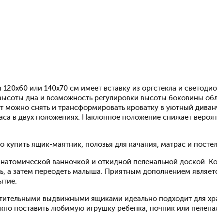
 120х60 или 140х70 см имеет вставку из оргстекла и светоди
 высоты дна и возможность регулировки высоты боковины обл
т можно снять и трансформировать кроватку в уютный диван
траса в двух положениях. Наклонное положение снижает вероя
 купить ящик-маятник, полозья для качания, матрас и постел
анатомической ванночкой и откидной пеленальной доской. К
, а затем переодеть малыша. Приятным дополнением являет
ытие.
естительными выдвижными ящиками идеально подходит для хр
жно поставить любимую игрушку ребенка, ночник или пелен