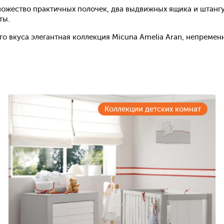
ножество практичных полочек, два выдвижных ящика и штанг
ты.
о вкуса элегантная коллекция Micuna Amelia Aran, непремен
Коллекции детских комнат