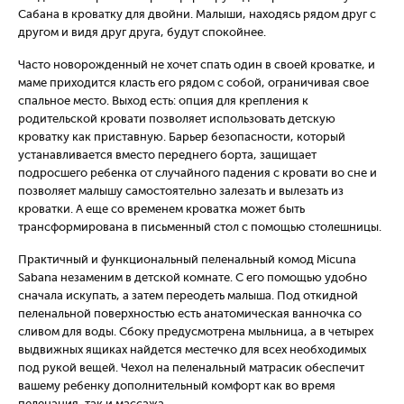
Сабана в кроватку для двойни. Малыши, находясь рядом друг с
другом и видя друг друга, будут спокойнее.
Часто новорожденный не хочет спать один в своей кроватке, и
маме приходится класть его рядом с собой, ограничивая свое
спальное место. Выход есть: опция для крепления к
родительской кровати позволяет использовать детскую
кроватку как приставную. Барьер безопасности, который
устанавливается вместо переднего борта, защищает
подросшего ребенка от случайного падения с кровати во сне и
позволяет малышу самостоятельно залезать и вылезать из
кроватки. А еще со временем кроватка может быть
трансформирована в письменный стол с помощью столешницы.
Практичный и функциональный пеленальный комод Micuna
Sabana незаменим в детской комнате. С его помощью удобно
сначала искупать, а затем переодеть малыша. Под откидной
пеленальной поверхностью есть анатомическая ванночка со
сливом для воды. Сбоку предусмотрена мыльница, а в четырех
выдвижных ящиках найдется местечко для всех необходимых
под рукой вещей. Чехол на пеленальный матрасик обеспечит
вашему ребенку дополнительный комфорт как во время
пеленания, так и массажа.