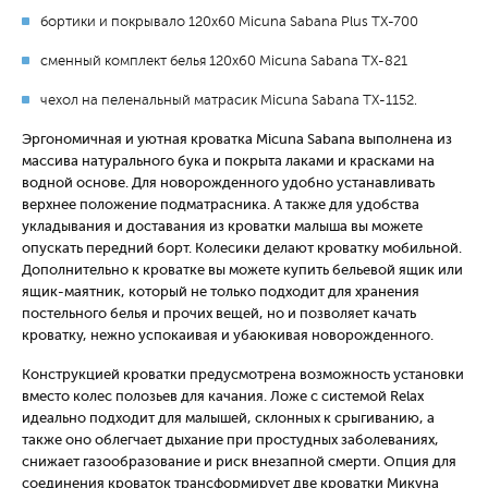
бортики и покрывало 120х60 Micuna Sabana Plus TX-700
сменный комплект белья 120х60 Micuna Sabana TX-821
чехол на пеленальный матрасик Micuna Sabana TX-1152.
Эргономичная и уютная кроватка Micuna Sabana выполнена из
массива натурального бука и покрыта лаками и красками на
водной основе. Для новорожденного удобно устанавливать
верхнее положение подматрасника. А также для удобства
укладывания и доставания из кроватки малыша вы можете
опускать передний борт. Колесики делают кроватку мобильной.
Дополнительно к кроватке вы можете купить бельевой ящик или
ящик-маятник, который не только подходит для хранения
постельного белья и прочих вещей, но и позволяет качать
кроватку, нежно успокаивая и убаюкивая новорожденного.
Конструкцией кроватки предусмотрена возможность установки
вместо колес полозьев для качания. Ложе с системой Relax
идеально подходит для малышей, склонных к срыгиванию, а
также оно облегчает дыхание при простудных заболеваниях,
снижает газообразование и риск внезапной смерти. Опция для
соединения кроваток трансформирует две кроватки Микуна