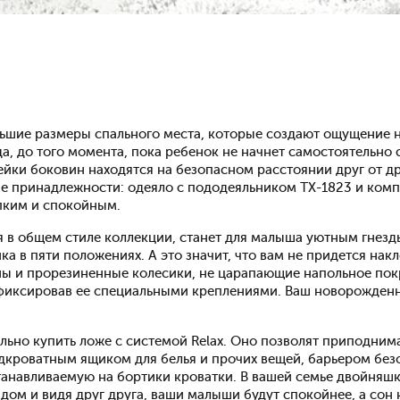
ьшие размеры спального места, которые создают ощущение 
, до того момента, пока ребенок не начнет самостоятельно с
Рейки боковин находятся на безопасном расстоянии друг от д
 принадлежности: одеяло с пододеяльником TX-1823 и компл
пким и спокойным.
я в общем стиле коллекции, станет для малыша уютным гнезд
в пяти положениях. А это значит, что вам не придется накл
ы и прорезиненные колесики, не царапающие напольное пок
зафиксировав ее специальными креплениями. Ваш новорожденн
ьно купить ложе с системой Relax. Оно позволят приподним
кроватным ящиком для белья и прочих вещей, барьером без
устанавливаемую на бортики кроватки. В вашей семье двойняш
дом и видя друг друга, ваши малыши будут спокойнее, а сон 