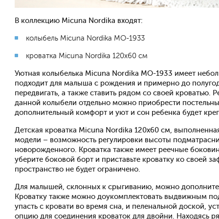
В коллекцию Micuna Nordika входят:
колыбель Micuna Nordika MO-1933
кроватка Micuna Nordika 120x60 см
Уютная колыбелька Micuna Nordika MO-1933 имеет небол
подходит для малыша с рождения и примерно до полугода
передвигать, а также ставить рядом со своей кроватью. 
данной колыбели отдельно можно приобрести постельные
дополнительный комфорт и уют и сон ребенка будет кре
Детская кроватка Micuna Nordika 120х60 см, выполненна
модели – возможность регулировки высоты подматрасника 
новорожденного. Кроватка также имеет реечные боковин
уберите боковой борт и приставьте кроватку ко своей 
пространство не будет ограничено.
Для малышей, склонных к срыгиванию, можно дополнител
Кроватку также можно доукомплектовать выдвижным под
упасть с кровати во время сна, и пеленальной доской, 
опцию для соединения кроваток для двойни. Находясь ря