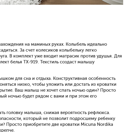
нахождения на маминых руках. Колыбель идеально
адиться. За счет колесиков колыбельку легко
руга. В комплект уже входит матрасик против удушья. Для
ект белья TX-919. Текстиль создаст малышу
ышком для сна и отдыха. Конструктивная особенность
оняться низко, чтобы уложить или достать из кроватки
рытие. Ваш малыш не хочет спать ночью один? Просто
ый ночью будет рядом с вами и при этом его
ать головку малыша, снижая вероятность рефлюкса.
опасности, который не позволит подросшему ребенку
ки? Просто приобретите две кроватки Micuna Nordika
крепче.