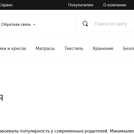
Сервис
Покупателям
О компании
Обратная связь
ики и кресла
Матрасы
Текстиль
Хранение
Безо
я
авоевала популярность у современных родителей. Минимализ