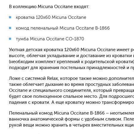
В коллекцию Micuna Occitane входят:
кроватка 120x60 Micuna Occitane
комод пеленальный Micuna Occitane B-1866
тумба Micuna Occitane CO-1870
Уютная детская кроватка 120x60 Micuna Occitane имеет 
высоте, облегчая укладывание и доставание из кроватки
(необходим комплект креплений к родительской кровати)
подходит для хранения постельных принадлежностей и п
Ложе с системой Relax, которое также можно дополните
также облегчает дыхание во время простудных заболева
Occitane и специального соединителя, который превраща
будет свое полноценное спальное место. Для подросшего
падения с кровати. А еще кроватку можно трансформиро
Пеленальный комод Micuna Occitane B-1866 – неотъемл
ванночка анатомической формы с удобным сливом. Пелен
рукой вещи можно хранить в четырех вместительных ящи