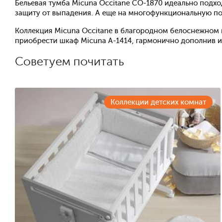
Бельевая тумба Micuna Occitane CO-1870 идеально подх
защиту от выпадения. А еще на многофункциональную по
Коллекция Micuna Occitane в благородном белоснежном ц
приобрести шкаф Micuna A-1414, гармонично дополнив и
Советуем почитать
Коллекции детских комнат