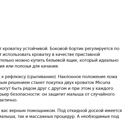
 кроватку устойчивой. Боковой бортик регулируется по
т использовать кроватку в качестве приставной
ительно можно купить бельевой ящик, который идеально
я или полозья для качания.
х к рефлюксу (срыгиванию). Наклонное положение ложа
ным решением станет покупка двух кроваток Micuna
огут быть рядом друг с другом и при этом у каждого
рьер безопасности: он защитит малыша от случайного
актично.
я вас верным помощником. Под откидной доской имеется
малыша, так и массажных процедур. А необходимые под