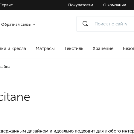
Сервис
Покупателям
О компании
Обратная связь
ики и кресла
Матрасы
Текстиль
Хранение
Безо
изайна
itane
а
сдержанным дизайном и идеально подходит для любого интерь