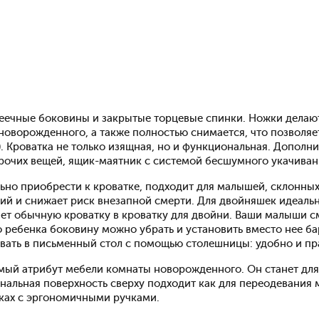
реечные боковины и закрытые торцевые спинки. Ножки делают
 новорожденного, а также полностью снимается, что позволяе
. Кроватка не только изящная, но и функциональная. Дополн
рочих вещей, ящик-маятник с системой бесшумного укачивани
льно приобрести к кроватке, подходит для малышей, склонны
ний и снижает риск внезапной смерти. Для двойняшек идеаль
ет обычную кроватку в кроватку для двойни. Ваши малыши см
 ребенка боковину можно убрать и установить вместо нее ба
вать в письменный стол с помощью столешницы: удобно и пр
емый атрибут мебели комнаты новорожденного. Он станет дл
альная поверхность сверху подходит как для переодевания 
ках с эргономичными ручками.