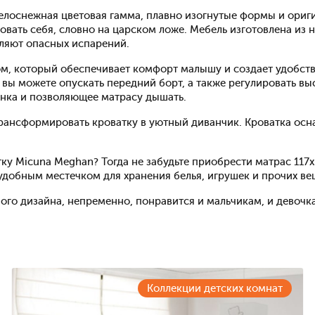
елоснежная цветовая гамма, плавно изогнутые формы и ориги
овать себя, словно на царском ложе. Мебель изготовлена из 
ляют опасных испарений.
, который обеспечивает комфорт малышу и создает удобство
вы можете опускать передний борт, а также регулировать вы
нка и позволяющее матрасу дышать.
трансформировать кроватку в уютный диванчик. Кроватка о
ку Micuna Meghan? Тогда не забудьте приобрести матрас 117
добным местечком для хранения белья, игрушек и прочих ве
ого дизайна, непременно, понравится и мальчикам, и девочк
Коллекции детских комнат