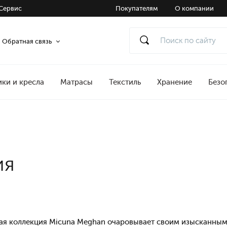
Сервис
Покупателям
О компании
Обратная связь
ики и кресла
Матрасы
Текстиль
Хранение
Безо
ия
кая коллекция Micuna Meghan очаровывает своим изысканным